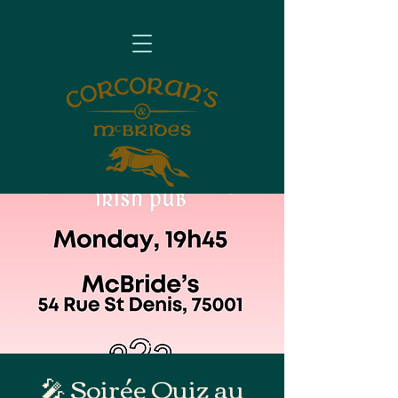
🎤 Soirée Quiz au