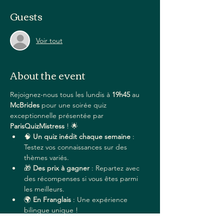
Guests
Voir tout
About the event
Rejoignez-nous tous les lundis à 
19h45
 au 
McBrides
 pour une soirée quiz 
exceptionnelle présentée par 
ParisQuizMistress
 ! 🌟
🧠 
Un quiz inédit chaque semaine
 : 
Testez vos connaissances sur des 
thèmes variés.
🎁 
Des prix à gagner
 : Repartez avec 
des récompenses si vous êtes parmi 
les meilleurs.
🌍 
En Franglais
 : Une expérience 
bilingue unique !