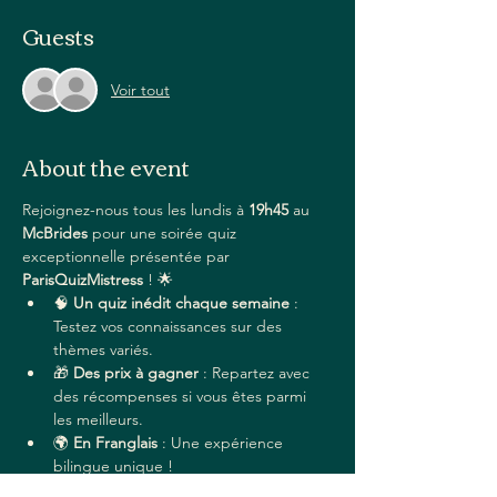
Guests
Voir tout
About the event
Rejoignez-nous tous les lundis à 
19h45
 au 
McBrides
 pour une soirée quiz 
exceptionnelle présentée par 
ParisQuizMistress
 ! 🌟
🧠 
Un quiz inédit chaque semaine
 : 
Testez vos connaissances sur des 
thèmes variés.
🎁 
Des prix à gagner
 : Repartez avec 
des récompenses si vous êtes parmi 
les meilleurs.
🌍 
En Franglais
 : Une expérience 
bilingue unique !