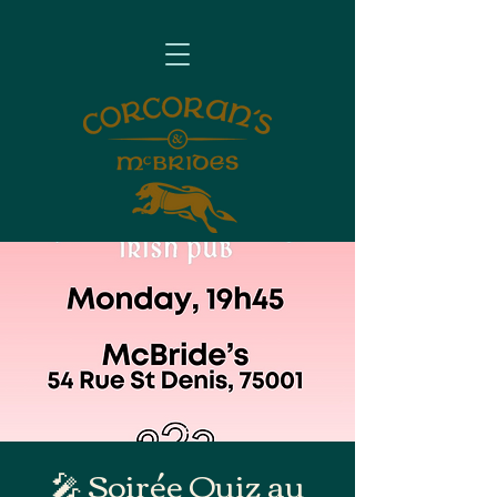
🎤 Soirée Quiz au