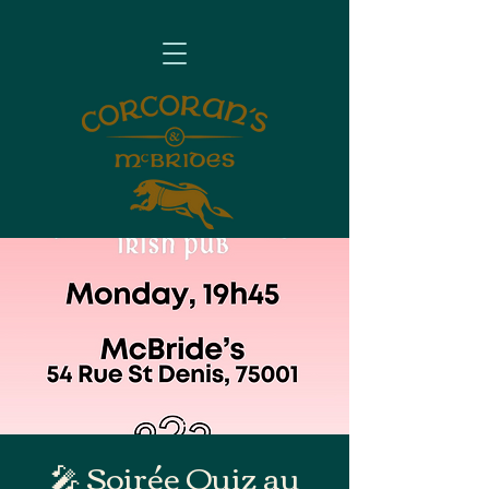
🎤 Soirée Quiz au