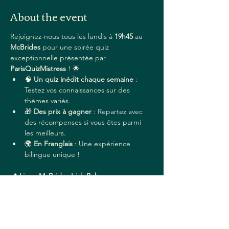
About the event
Rejoignez-nous tous les lundis à 
19h45
 au 
McBrides
 pour une soirée quiz 
exceptionnelle présentée par 
ParisQuizMistress
 ! 🌟
🧠 
Un quiz inédit chaque semaine
 : 
Testez vos connaissances sur des 
thèmes variés.
🎁 
Des prix à gagner
 : Repartez avec 
des récompenses si vous êtes parmi 
les meilleurs.
🌍 
En Franglais
 : Une expérience 
bilingue unique !
📍 
Lieu : McBrides Irish Pub
Adresse
 : 54 Rue Saint-Denis, 75001 Paris
Read More >