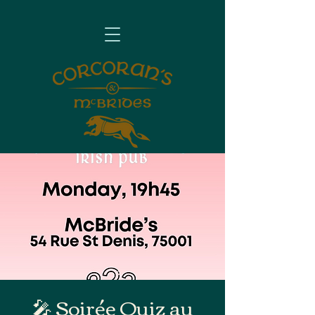
🎤 Soirée Quiz au