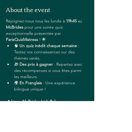
About the event
Rejoignez-nous tous les lundis à 
19h45
 au 
McBrides
 pour une soirée quiz 
exceptionnelle présentée par 
ParisQuizMistress
 ! 🌟
🧠 
Un quiz inédit chaque semaine
 : 
Testez vos connaissances sur des 
thèmes variés.
🎁 
Des prix à gagner
 : Repartez avec 
des récompenses si vous êtes parmi 
les meilleurs.
🌍 
En Franglais
 : Une expérience 
bilingue unique !
📍 
Lieu : McBrides Irish Pub
Adresse
 : 54 Rue Saint-Denis, 75001 Paris
Read More >