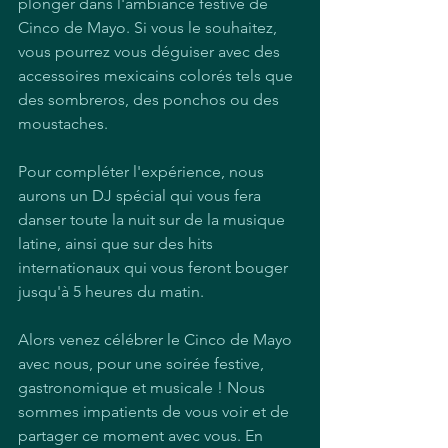
plonger dans l'ambiance festive de 
Cinco de Mayo. Si vous le souhaitez, 
vous pourrez vous déguiser avec des 
accessoires mexicains colorés tels que 
des sombreros, des ponchos ou des 
moustaches.
Pour compléter l'expérience, nous 
aurons un DJ spécial qui vous fera 
danser toute la nuit sur de la musique 
latine, ainsi que sur des hits 
internationaux qui vous feront bouger 
jusqu'à 5 heures du matin.
Alors venez célébrer le Cinco de Mayo 
avec nous, pour une soirée festive, 
gastronomique et musicale ! Nous 
sommes impatients de vous voir et de 
partager ce moment avec vous. En 