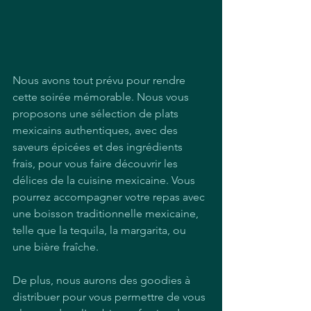
Nous avons tout prévu pour rendre 
cette soirée mémorable. Nous vous 
proposons une sélection de plats 
mexicains authentiques, avec des 
saveurs épicées et des ingrédients 
frais, pour vous faire découvrir les 
délices de la cuisine mexicaine. Vous 
pourrez accompagner votre repas avec 
une boisson traditionnelle mexicaine, 
telle que la tequila, la margarita, ou 
une bière fraîche.
De plus, nous aurons des goodies à 
distribuer pour vous permettre de vous 