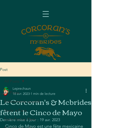
Post
All Posts
Leprechaun
All Posts
18 avr. 2023
1 min de lecture
Le Corcoran's & Mcbrides
Événements sportifs
fêtent le Cinco de Mayo
Sortir à Paris
Saint Patrick Paris
Dernière mise à jour :
19 avr. 2023
Cinco de Mayo est une fête mexicaine 