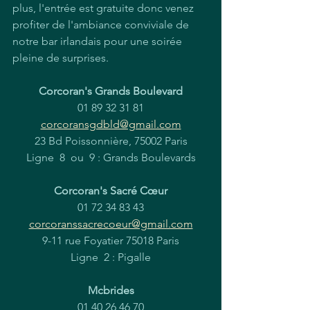
plus, l'entrée est gratuite donc venez 
profiter de l'ambiance conviviale de 
notre bar irlandais pour une soirée 
pleine de surprises.
Corcoran's Grands Boulevard
01 89 32 31 81
corcoransgdbld@gmail.com
23 Bd Poissonnière, 75002 Paris
Ligne  8  ou  9 : Grands Boulevards
Corcoran's Sacré Cœur
01 72 34 83 43
corcoranssacrecoeur@gmail.com
9-11 rue Foyatier 75018 Paris
Ligne  2 : Pigalle
Mcbrides
01 40 26 46 70