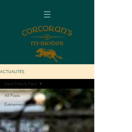
ACTUALITÉS
Saint Patrick Paris
All Posts
Événements sportifs
Sortir à Paris
Saint Patrick Paris
Pub Irlandais Paris